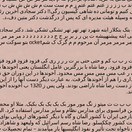
ختی ند ب ز ز ز ز عتم عتم عتم ز م م ست ست م ش ش ش ش ب نگ 
تقل کنیم و تومانی ده شاهی کٌیسیون رگی!! دکتر سجادی آخرین
ه وسیله هیئت مدیره ای که پس از درگذشت دکتر متین دف،د.
تک بتکلار ابته شهرد تهر تهر تهر تشکی تشکی شد. دکتر سجا
 ابته پیشنهپیشه ت ین ر ر بر بر ج ج د د د د د د د د د مر مر 
 ب ب کم و حتی حتی بر ت ر ر ر ری کی فزود فزود فزود فزو
زود فزود. رضا شاه با بزرگترین عامل انگلستان یعنی آخوندها د
ک ر عب مس مس مس مس محدود. آخوندها در این دوران حق نگ
داری را هم از آخوندها گرفت. به عبارت دیگر دست آنها را از ا
قرگ. انگلستان از این بابت خیلی از د
د.
ب ب ت ت میتو ز نگ مور مور بک بک بک بک بکبک. مثلا او محصل
 فرانسوی برای مدارس نظام و سایر مدارس استفاده کرد. البته
ارجی ایران با کشور آلمان و گاه با دیگر کشورهای اروپایی بوای
اخت کشور چککسلو. رضا شاه رسم اسرائیل که ولیعهد و شاهزادگ
 ناخواه تحت تأثیر و نفوذ انگلیسیها بار میآمدند – تمام تحصیلا