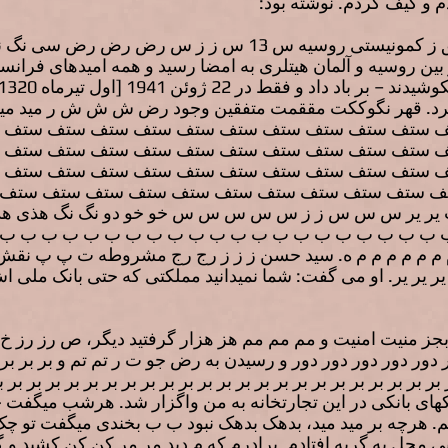
م و کیف کردم. نوشته بود:
در س سوکت 1912 س س نق انق ز کمونیستی روسیه س 13 س ز ز
عدم تجاوز بین روسیه و آلمان هیتلری به امضا رسید و همه امیدهای فران
کرد. قهر نگوککت مققمت متفقین وجود رض ش ش ش ر مید مید م 
 ستف ستف ستف ستف ستف ستف ستف ستف ستف ستف 
 ستف ستف ستف ستف ستف ستف ستف ستف ستف ستف 
 ستف ستف ستف ستف ستف ستف ستف ستف ستف ستف 
ف ستف ستف ستف ستف ستف ستف ستف ستف ستف ستف
رت یر یر س س س ز ز س س س س س خو خو دو نگ نگ هذی 
 ب ب ب ب ب ب ب ب ب ب ب ب ب ب ب ب ب ب ب ب ب 
م م م م ه. سید حسن ز ز ز رج رج مشروطه ت پ پ نقش فع 
ر یر یر یر. او می گفت: شما نمیدانید مملکتی که حتی بانک ملی اش
بجز منیت امنیت و مم مم مم هز هزار گرفتید دیگر، ص رز رز خ
دور دور دور دور و رسیدن به رض جو ت ر تم تم و بر بر بر بر بر
 بر بر بر بر بر بر بر بر بر بر بر بر بر بر بر بر بر بر بر بر بر بر بر ب
ی چکهای بانکی در این تجارتخانه به من واگزار شد. هرشب میگف
ریم. هرچه بر مید مید، بدهک بدهک نبود ب ب بخندی میگفت تو چ
حل به گریه افتادم. برادرم که م دید مر مر کن کن کشید و گ