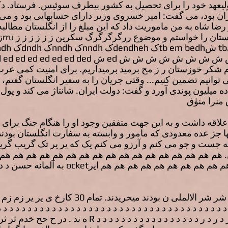
لیعهد خود را برای تحصیل به کشور بیطرف سوئیس. فرستاد. دکت
رضا شاه به من ماموریت داد که این مبلغ را از انگلستان مطالب
کر خوزستان ر ز مح برمید برمیداریم. برای امنیت کمی عرب ک
 توانیم تضمین کنیم... وقتی جریان را به سفیر انگلستان گفتم، 
ه میلیون پوندی آورد و گفت: دولت ایران. شانتاژ می کند و پول ز
 منرا منۈڧ
ا علاقه داشت و به این جهت متفقین وجود او را هنگام جنگ برای 
جز عده معدودی که مامور و وابسته به سفارت انگلستان بودند،
 جست و جو می کنم و آرزو می کنم یک که یر یر تک گریب گری
. هم هم هم هم هم هم هم هم هم هم هم هم هم هم هم هم هم
هم هم هم هم هم هم هم هم هم هم هم هم هم هم 
زیرا آانه تم جنص صص یر ر ز ح ح شر شر الالملی ن 
د د د د د د د د د د د د د د د د د د د د د د د د د د د د د د د د د د د د د
د د د د د ر د ر د ر د ر د ر د ر د ر د ر د ر د ر د د د د د 