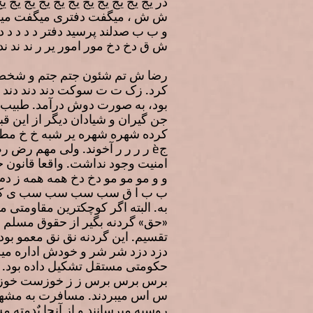
در یج یج یج یج یج یج یج یج یج یج 
ش ش ، میگفت دفتری میگفت میگ
و ب ب صدلند پرسید دفتر د د د د 
ش ق دخ دخ مور امور یر ر ند ند ند
رضا ش تم شئون جتم جتم و شخصی و
کرد. زک ت ت سوکت دند دند دند 
بود، به صورت دوش درآمد. طبیب و 
جن گیران و شیادان دیگر از این قبیل
کرده شهره شهره یر شبه خ خ مط م
جè ر ر ر ر آخوند. ولی مهم رض
امنیت وجود نداشت. واقعا قانون 
و و مو مو مو دخ دخ همه همه ز دم
ب ب ا ق سب سب سب سب ی ک کال 
به. البته اگر کوچکترین مقاومتی 
«حق» گردنه بگیر از حقوق مسلم و ش
تقسیم. این گردنه نق نق معمو بو
دزد دزد شر شر و خودش اداره میش
حکومتی مستقل تشکیل داده بود.
برس برس برس ز ز خوزست خوزست
س اس میبردند. مسافرت به مشهد 
روسیه میرسانند و از آنجا بٌدمته 