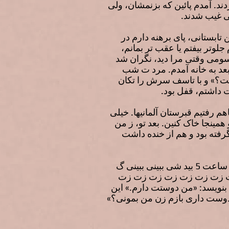
ند. آمدم پائین که بزنمشان، ولی
ی غیب شدند.
تابستانی، پای برهنه دارم در
چه کردم جلوتر بیفتم یا عقب تر بمانم،
. سومی وقتی مرا دید، نگران شد
 بعد به خانه آمدم. مرد ت شب
نت؟» و با تاسف سرش را تکان
ت داشتم، قفل بود.
رفتیم قبرستان آلمانیها. خیلی
ینجا خاک کنین. بعد تو، ز من
رفته بود و هم از خنده داشت
18 نوامبر سالگرد ازدواجم با این «مرد خارجی». کلی خوش به حالم شد برای کادوهایی که گرفتم. ساعت 5 بید شی ببینی ببینی گ
ت زت زت زت زت زت زت زت
نویسد: «من دوستت دارم.» این
«دوست داری بازم زن من بمونی؟»