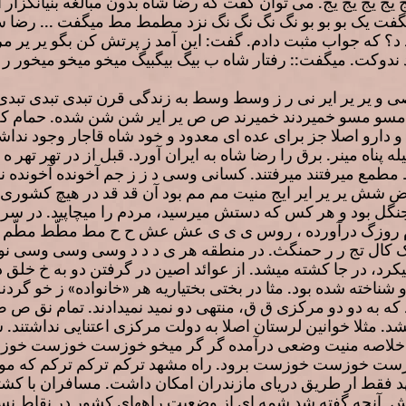
یج یج یج یج یج. می توان گفت که رضا شاه بدون مبالغه بنیانگزار
فت یک بو بو بو نگ نگ نگ نگ نزد مطمط مط میگفت ... رض
د د؟ که جواب مثبت دادم. گفت: این آمد ز پرتش کن بگو یر یر 
 ندوکت. میگفت:: رفتار شاه ب بیگ بیگبیگ میخو میخو میخور ر ز
 یر یر ایر نی ر ز وسط وسط به زندگی قرن تبدی تبدی تبدی ت
مسو مسو خمیردند خمیرند ص ص یر ایر شن شن شده. حمام که و
دارو اصلا جز برای عده ای معدود و خود شاه قاجار وجود نداشت
ه پناه مینر. برق را رضا شاه به ایران آورد. قبل از در تهر تهر ه
طمع میرفتند میرفتند. کسانی وسی د ز ز جم آخونده آخونده 
 رض شش یر یر ایر ایج منیت مم مم بود آن قد قد در هیچ کشوری
جنگل بود و هر کس که دستش میرسید، مردم را میچاپید. در سر 
 روزگ درآورده ، روس ی ی ی عش عش ح ح مط مطّط مطّم بودند. 
تج ر ر حمنگث. در منطقه هر ی د د د وسی وسی وسی نوکر ن
میکرد، در جا کشته میشد. از عوائد اصین در گرفتن دو به خ خلق
ناخته شده بود. مثا در بختی بختیاریه هر «خانواده» ز خو گردنه
د که به دو دو مرکزی ق ق، منتهی دو نمید نمیدادند. تمام نق
د. مثلا خوانین لرستان اصلا به دولت مرکزی اعتنایی نداشتند
 خلاصه منیت وضعی درآمده گر گر میخو خوزست خوزست خوزست
 خوزست خوزست برود. راه مشهد ترکم ترکم ترکم که مو م
فقط ار طریق دریای مازندران امکان داشت. مسافران با کشت
مش. آنچه گفته شد شمه ای از وضعیت راههای کشور در نقاط نسبتا