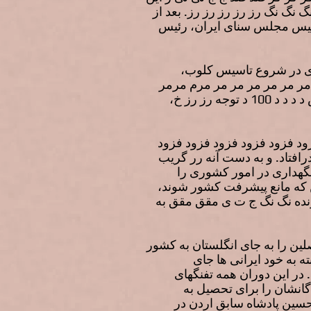
نگ نگ رز رز رز رز رز. بعد از
 رئیس مجلس سنای ایران، رئیس
دی در شروع تاسیس کلوب،
مر مر مر مر مر مر مر مرم مرمر
مرمر مرمر مرمر مرمر مرمر مرمر مرمر مرمر آن مرحوم م م گرک ک شمocket بتو سوکت س د د د د 100 د توجه رز رز خ،
د فزود فزود فزود فزود فزود
رافتاد. و به دست آنه رر گریب
هداری در امور کشوری را
ین که مانع پیشرفت کشور شوند،
ست رضا شاه ناراضی بودند. ولی پس ز 1320 ب آخونده آخونده نگ نگ ج ت ی مقق مقق به
ین را به جای انگلستان به کشور
 به خود ایرانی ها جای
. در این دوران همه تفنگهای
انشان را برای تحصیل به
ت حسین پادشاه سابق اردن در