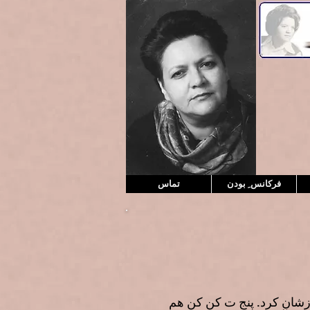
فرکانس ِ بودن
تماس
بازشان کرد. پنج ت کن کن هم