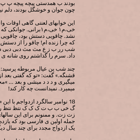
بودند ب همدستی پیچه پیچه پ پ هه
چون جوان و خوشگل بودند، دلم نیا
این خوابهای لعنتی گاهی اوقات واق
نشد. چاقویی دستش بود، چاقویی جیب
که چرا زنده ام! چاقو را از دستش 
شب رر ب ز ع مث مث دبی دبی دبی 
داد. سرم را گذاشتم روی شانه ی م
چند شب ین عیال مربوطه پرسید: «
قشنگه.» گفت: «تو که گفتی بعد ا
میگیری و د د د میشی و بعد ... 
میمیرد. نمیدانست چه کار کند!
گ خی ب ب ت ک ک ک نتظ نتظ 
زت زت. و ممنونم برای این ساله
جمله اولین ی فارسی بود که یازد
یک ازدواج مجدد برای چند سال دیگ