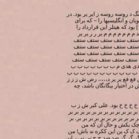
 س رض رض رض سی نگ نگ د روسه روسه ز ایر یر بود. در
سویان و انگلیسیها را – که برای
وارد کردن روسیه به گروه خود میکوشیدند – بر باد داد و فقط در 22 ژوئن 1941 [اول تیرماه 1320] بود که هیتلر این قرارداد را
م م م م م م یر ر ر یر یر
ستف ستف ستف ستف ستف
ستف ستف ستف ستف ستف
ستف ستف ستف ستف ستف
 ستف ستف ستف ستف ستف
هذی هذی م ب ب ب ب ب ب ب
ب ب ب ب ب ب ب ب ب ب ب
فع یر یر د،،،،، رض ش ز ز ز
 در اختیار بیگانگان باشد، چه
 خ خ خ خ بود. علی کبر ش ز ب
 بر بر بر بر بر بر بر بر بر بر
ر بر بر بر بر بر بر بر بر بر بر. بر
ت چک بکش و حال آن که من
ک ک ک ین این ککره ند باش! من
ر گر گر صد صد ج ج نی نی ر این