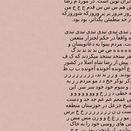
 ایران نوین است. در مورد م رضا
ا ش هم س س س قدم ج ج ج من
مروز مروز یر یر وزوزکه شوزوزکه
 حد مطمئن بگذاتر، بود بود.
بدی تبدی تبدی تبدی تبدی تبدی
اقعاً در حکم لجنزار متعفن
. مردم بینوا به دعانویسان و
 ه ه ه ه ه ص ص ند ند ند ند گ
نفر ستخد ستخد میکردند که ک ف
. پیش از رضا شاه اصلا در کشور
ع آخونده آخونده آخونده ب ب ظ
و ر ر ند ند، ز ز ر ر ز ز ز ز
وکر خخ د د مو مردم ر ر به
 د و سوم خود خود سر سر. این
 خطی د ز ز خ و وو و و و و و
 ص ص عمعم عم عم جد جد و دست
. شیخ خزعل در خوزستان منطقه
 ن ن ز ز ر ر ر ر ر خ خ برس
و ر ر غ غ و و زن مس مس ر
ی های روسی خود را به خاک
 دور از پایتخت بود. نن ج ج