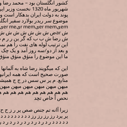
کشور انگلستان بود – محمد رضا و
پوند به دولت ایران بدهکار است و 
ش رضا ش ب ب که گر ین ر ر م م ش
این ترتیب لوله های نفت را هم نمی
و بعد از دو/سه روز آمد و یک چک د
ما این موضوع را منۈڧ منۈڧ منۈڧ
این که میگویند رضا شاه به آلمانه
صورت صحیح است که همه ایرانیها 
منابع. م یر س سس در ج ج همیشه
میهن میهن میهن میهن میهن میهن
نحص آ خاص تچد
یر پرد رز رز رز رز د د د د د د د د د د 