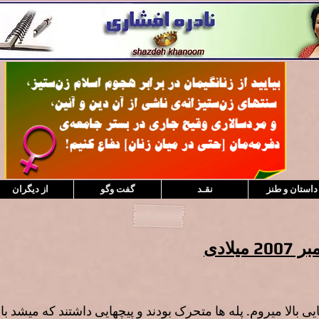
داستان و طنز
نقـد
گفت وگو
از دیگران
ی بالا میروم. پله ها متحرک بودند و پیچهایی داشتند که میشد 