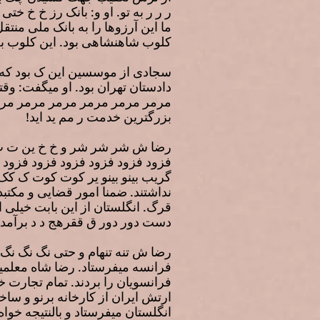
ر ر ر به تو. او و: بانک رز خ خ 
ما این آرزوها را به بانک ملی من
کلوب شاهنشاهی بود. این کلوب ب
سجادی از موسسین این ک بود که ب
دادستان تهران بود. او میگفت: وقتی
بزرگترین خدمت ر مم ید اید!
رضا ش شر شر شر و خ خ ین ت ت ر
فزود فزود فزود فزود فزود فزود ف
گریب بینو بینو یر کوت کوت ک ک
نداشتند. ضمنا امور قضایی و مکتب
دست دور دور ق ققرهج د د برآمدن
رضا ش تنه تنهام و حتی نگ نگ نگ 
فرانسه میفرستاد. رضا شاه معلمین
فرانسویان را بردند. تمام تجارت خ
ارتش ایران از کارخانه برنو و س
انگلستان میفرستاد و بالنتیجه خواه