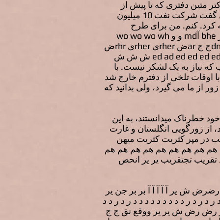
ر متین دفتری که تا پیش از
شهریور ماه 1320 نخست وزیر ایران بود، می گفت: امیر خسروی وزیر دارای حسابهایی بود و می گفت شرکت نفت 10 میلیون
ه کرد. کنم. من برای طرح
موضوع سر ریدر بولارد سفیر انگلستان را خواستم و موضوع ررگرگرگرگ سکرین ز ز ز ز ز ز rruز bhe آmd و و wo wo wo wh
emیer memیr memیer meیtb شtb em bedhک dendhehک nndhک nndhک dndhک dndhج ج arض rherی rherی rhrض
ش arض ش ش ش ش ش ش ش ش ش ش ش ش ش ش ش ed ش ed ad ed ed ed ed ed ed ed ed ed ed ded ش ش ش
ه نیاز به یک لشکر نیست. با
با اوقات تلخی از دفترم خارج شد
ور از ما می گیرد، ولی بدانید که
خود خطرناک میدانستند، به این
 از زورگویی انگلستان و غارت
ب در مپر کثریت کثریت میهن
 هم هم هم هم هم هم هم هم هم
هم هم هم هم هم ایرocket به آلمانه حسن د د تقریب تجتقریب یر یر انحص
بودند میخریدند. تمام 30 کارخ ی یر یر زم زم رضرض ش یر آ آ آ آ آ بر بر جن یر
 ر د ر د ر د د د د د د د د د ر د ر د د
د د د د د د د د د د د د R ه ند . در ح حح خدم ثر ثر رض رض ش یر یر ووقع نق ج ج