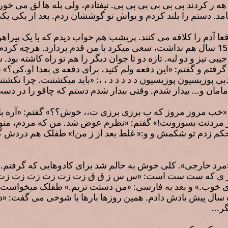
 ر کردند بی بی بی بی بی بی. نیفتادم، ولی پله ها لق می خورد
مد. دستم را بلند کردم و یواش تو گوششان زدم. بعد از یکی یک
عا آدم را کلافه می کنند. پریشب هم خواب دیدم که با یک پیراهن 
خی،م۱ خی،م۱برانی. جوانکی که 15 سال هم نداشت، سعی میکرد با من قدم بردارد. هر
ی تیز و دو لبه. تازه دو تا جوان دیگر را هم تو راه کاشته بود
گرفتم و گفتم: «این دفعه ولم کنید، برای دفعه ی بعد! او.کی؟»
پوزیسیون پوزیسیون د د د د د ، ،: «باید میکشتنت. چرا نکشت
امان و... بیدار شدم. وقتی بیدار شدم دستم که چاقو را در دس
خب مروز مروز که ب برزی برزی ت،، خوش؟؟» گفتم: «آره باهم 
ز مردنت بسوزونت!» گفتم: «نظرم عوض شد. من که مردم، منو هم
»محکم زدم تو شکمش و و:« غلط بعد از ز من!» طفلک هم دردش گ
ر ی که ست ست است: «س س ز ق ق زت زت زت زت زت ز
ای خوب.» و بعد به فارسی: «من دستت تریم.» طفلک میخواست ب
ه سال پیش یادش دادم. همین روزها بارها با شوخی می گفت: 
ر...